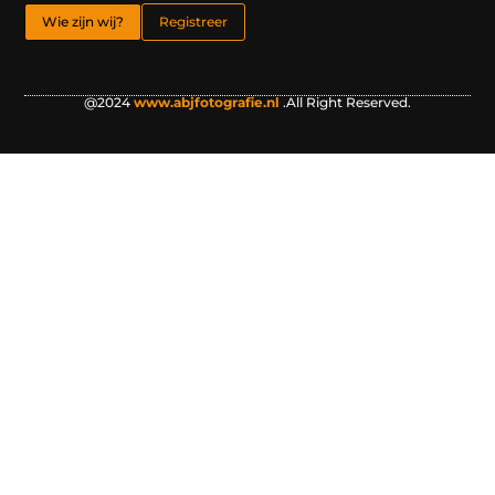
Wie zijn wij?
Registreer
@2024
www.abjfotografie.nl
.All Right Reserved.