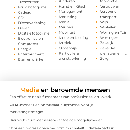
Kinderen
fotografie
Tijdschriften
Kunst en Kitsch
Verbouwen
Bruidsfotografie
Management
Vervoer en
Cadeau
Marketing
transport
CD
Media
Wijn
Dienstverlening
Meubels
Winkelen
Dieren
Mobiliteit
Woning en Tuin
Digitale fotografie
Mode en Kleding
Woningen
Electronica en
Muziek
Zakelijk
Computers
Onderwijs
Zakelijke
Energie
Particuliere
dienstverlening
Entertainment
dienstverlening
Zorg
Eten en drinken
Media
en beroemde mensen
Een offset print als fundament van professioneel drukwerk
AIDA-model: Een onmisbaar hulpmiddel voor je
marketingstrategie
Nieuw 06-nummer kiezen? Ontdek de mogelijkheden
Voor een professionele bedrijfsfilm schakelt u deze experts in