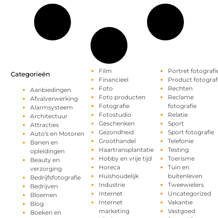
Film
Portret fotografi
Categorieën
Financieel
Product fotograf
Foto
Rechten
Aanbiedingen
Foto producten
Reclame
Afvalverwerking
Fotografie
fotografie
Alarmsysteem
Fotostudio
Relatie
Architectuur
Geschenken
Sport
Attracties
Gezondheid
Sport fotografie
Auto's en Motoren
Groothandel
Telefonie
Banen en
Haartransplantatie
Testing
opleidingen
Hobby en vrije tijd
Toerisme
Beauty en
Horeca
Tuin en
verzorging
Huishoudelijk
buitenleven
Bedrijfsfotografie
Industrie
Tweewielers
Bedrijven
Internet
Uncategorized
Bloemen
Internet
Vakantie
Blog
marketing
Vastgoed
Boeken en