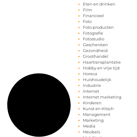
Eten en drinken
Film
Financieel
Foto
Foto producten
Fotografie
Fotostudio
Geschenken
Gezondheid
Groothandel
Haartransplantatie
Hobby en vrije tijd
Horeca
Huishoudelijk
Industrie
Internet
Internet marketing
Kinderen
Kunst en Kitsch
Management
Marketing
Media
Meubels