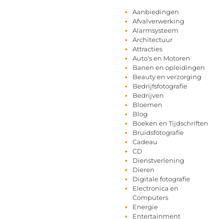
Aanbiedingen
Afvalverwerking
Alarmsysteem
Architectuur
Attracties
Auto's en Motoren
Banen en opleidingen
Beauty en verzorging
Bedrijfsfotografie
Bedrijven
Bloemen
Blog
Boeken en Tijdschriften
Bruidsfotografie
Cadeau
CD
Dienstverlening
Dieren
Digitale fotografie
Electronica en
Computers
Energie
Entertainment