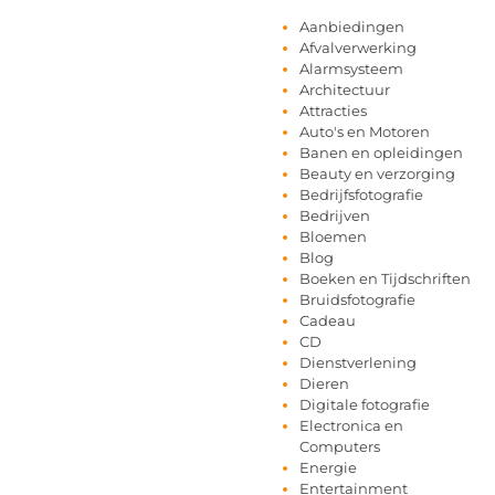
Aanbiedingen
Afvalverwerking
Alarmsysteem
Architectuur
Attracties
Auto's en Motoren
Banen en opleidingen
Beauty en verzorging
Bedrijfsfotografie
Bedrijven
Bloemen
Blog
Boeken en Tijdschriften
Bruidsfotografie
Cadeau
CD
Dienstverlening
Dieren
Digitale fotografie
Electronica en
Computers
Energie
Entertainment