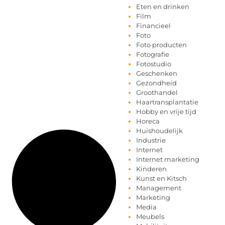
Eten en drinken
Film
Financieel
Foto
Foto producten
Fotografie
Fotostudio
Geschenken
Gezondheid
Groothandel
Haartransplantatie
Hobby en vrije tijd
Horeca
Huishoudelijk
Industrie
Internet
Internet marketing
Kinderen
Kunst en Kitsch
Management
Marketing
Media
Meubels