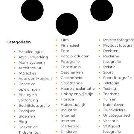
Film
Portret fotografi
Categorieën
Financieel
Product fotograf
Foto
Rechten
Aanbiedingen
Foto producten
Reclame
Afvalverwerking
Fotografie
fotografie
Alarmsysteem
Fotostudio
Relatie
Architectuur
Geschenken
Sport
Attracties
Gezondheid
Sport fotografie
Auto's en Motoren
Groothandel
Telefonie
Banen en
Haartransplantatie
Testing
opleidingen
Hobby en vrije tijd
Toerisme
Beauty en
Horeca
Tuin en
verzorging
Huishoudelijk
buitenleven
Bedrijfsfotografie
Industrie
Tweewielers
Bedrijven
Internet
Uncategorized
Bloemen
Internet
Vakantie
Blog
marketing
Vastgoed
Boeken en
Kinderen
fotografie
Tijdschriften