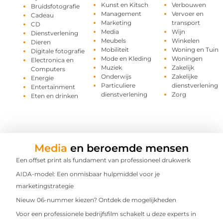
Kunst en Kitsch
Verbouwen
Bruidsfotografie
Management
Vervoer en
Cadeau
Marketing
transport
CD
Media
Wijn
Dienstverlening
Meubels
Winkelen
Dieren
Mobiliteit
Woning en Tuin
Digitale fotografie
Mode en Kleding
Woningen
Electronica en
Muziek
Zakelijk
Computers
Onderwijs
Zakelijke
Energie
Particuliere
dienstverlening
Entertainment
dienstverlening
Zorg
Eten en drinken
Media
en beroemde mensen
Een offset print als fundament van professioneel drukwerk
AIDA-model: Een onmisbaar hulpmiddel voor je
marketingstrategie
Nieuw 06-nummer kiezen? Ontdek de mogelijkheden
Voor een professionele bedrijfsfilm schakelt u deze experts in