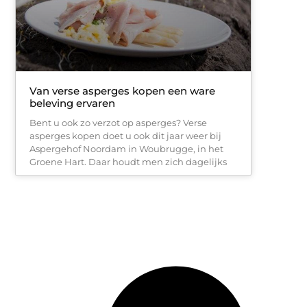
Van verse asperges kopen een ware
beleving ervaren
Bent u ook zo verzot op asperges? Verse
asperges kopen doet u ook dit jaar weer bij
Aspergehof Noordam in Woubrugge, in het
Groene Hart. Daar houdt men zich dagelijks