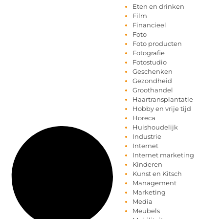
Eten en drinken
Film
Financieel
Foto
Foto producten
Fotografie
Fotostudio
Geschenken
Gezondheid
Groothandel
Haartransplantatie
Hobby en vrije tijd
Horeca
Huishoudelijk
Industrie
Internet
Internet marketing
Kinderen
Kunst en Kitsch
Management
Marketing
Media
Meubels