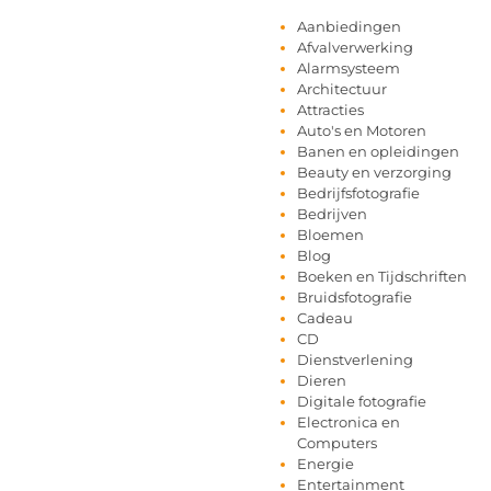
Aanbiedingen
Afvalverwerking
Alarmsysteem
Architectuur
Attracties
Auto's en Motoren
Banen en opleidingen
Beauty en verzorging
Bedrijfsfotografie
Bedrijven
Bloemen
Blog
Boeken en Tijdschriften
Bruidsfotografie
Cadeau
CD
Dienstverlening
Dieren
Digitale fotografie
Electronica en
Computers
Energie
Entertainment