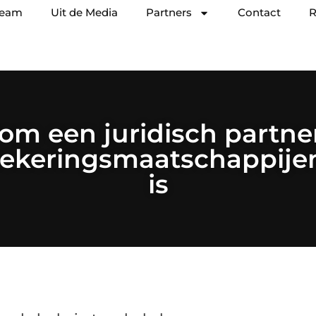
team
Uit de Media
Partners
Contact
R
m een juridisch partne
zekeringsmaatschappijen
is