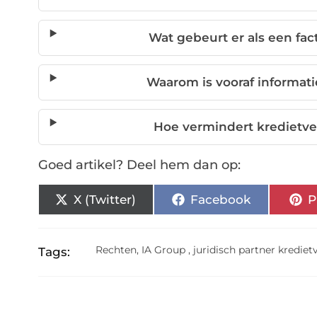
Wat gebeurt er als een fac
Waarom is vooraf informati
Hoe vermindert kredietver
Goed artikel? Deel hem dan op:
X (Twitter)
Facebook
P
Rechten
,
IA Group
,
juridisch partner kredie
Tags: