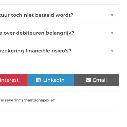
tuur toch niet betaald wordt?
▼
e over debiteuren belangrijk?
▼
zekering financiële risico's?
▼
interest
LinkedIn
Email
tverzekeringsmaatschappijen