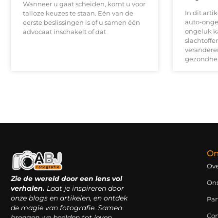
Wanneer u gaat scheiden, komt u voor
In dit art
talloze keuzes te staan. Eén van de
auto-ongel
eerste beslissingen is of u samen één
ongeluk k
advocaat inschakelt of dat
slachtoffer
verandere
gezondhe
On
Ove
Zie de wereld door een lens vol
On
verhalen.
Laat je inspireren door
onze blogs en artikelen, en ontdek
Par
de magie van fotografie. Samen
Con
brengen we beelden tot leven.