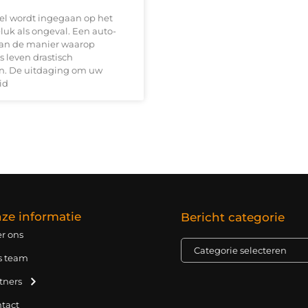
ikel wordt ingegaan op het
uk als ongeval. Een auto-
an de manier waarop
s leven drastisch
n. De uitdaging om uw
id
ze informatie
Bericht categorie
r ons
s team
tners
tact