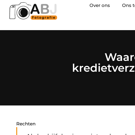
Over ons
Ons 
Waaro
kredietver
Rechten