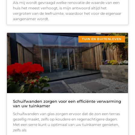
Als mij wordt gevraagd welke renovatie de waarde van een
huis het meest verhoogt, is mijn antwoord altijd het
vergroten van de leefruimte, waardoor het voor de eigenaar
aangenamer wordt.
TUIN EN BUITENLEVEN
Schuifwanden zorgen voor een efficiënte verwarming
van uw tuinkamer
Schuifwanden van glas zorgen ervoor dat de zon een terras
gezellig maakt, zelfs op koudere en regenachtigere dagen.
Met een serre kunt u optimaal van uw tuinkamer genieten,
zelfs als