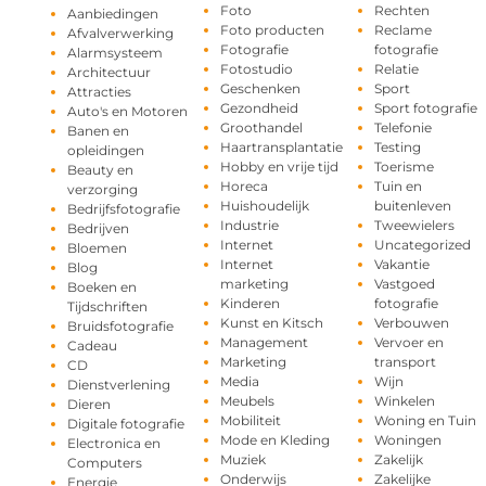
Foto
Rechten
Aanbiedingen
Foto producten
Reclame
Afvalverwerking
Fotografie
fotografie
Alarmsysteem
Fotostudio
Relatie
Architectuur
Geschenken
Sport
Attracties
Gezondheid
Sport fotografie
Auto's en Motoren
Groothandel
Telefonie
Banen en
Haartransplantatie
Testing
opleidingen
Hobby en vrije tijd
Toerisme
Beauty en
Horeca
Tuin en
verzorging
Huishoudelijk
buitenleven
Bedrijfsfotografie
Industrie
Tweewielers
Bedrijven
Internet
Uncategorized
Bloemen
Internet
Vakantie
Blog
marketing
Vastgoed
Boeken en
Kinderen
fotografie
Tijdschriften
Kunst en Kitsch
Verbouwen
Bruidsfotografie
Management
Vervoer en
Cadeau
Marketing
transport
CD
Media
Wijn
Dienstverlening
Meubels
Winkelen
Dieren
Mobiliteit
Woning en Tuin
Digitale fotografie
Mode en Kleding
Woningen
Electronica en
Muziek
Zakelijk
Computers
Onderwijs
Zakelijke
Energie