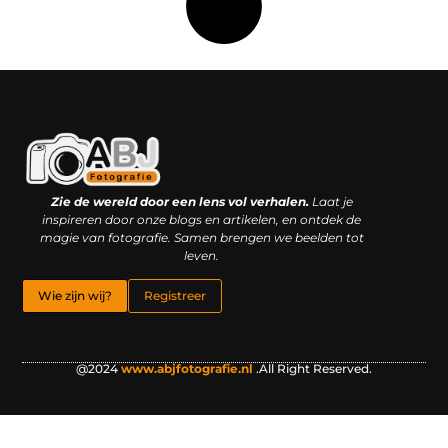
Kwaliteit backlinks kopen: slimme investering of riskante gok?
Geld online verdienen: droom, bijbaan of realistische strategie?
Zie de wereld door een lens vol verhalen.
Laat je
inspireren door onze blogs en artikelen, en ontdek de
magie van fotografie. Samen brengen we beelden tot
leven.
Wie zijn wij?
Registreer
@2024
www.abjfotografie.nl
.All Right Reserved.