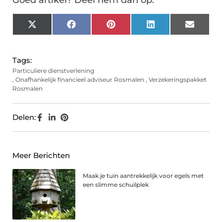
Goed artikel? Deel hem dan op:
X
Facebook
Pinterest
LinkedIn
Email
(Twitter)
Tags:
Particuliere dienstverlening
,
Onafhankelijk financieel adviseur Rosmalen
,
Verzekeringspakket
Rosmalen
Delen:
Meer Berichten
Maak je tuin aantrekkelijk voor egels met
een slimme schuilplek