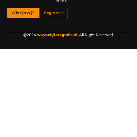
leven.
Wie zijn wij?
Registreer
@2024
www.abjfotografie.nl
.All Right Reserved.