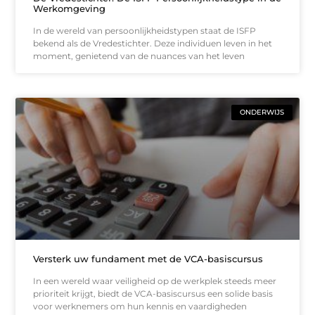
Werkomgeving
In de wereld van persoonlijkheidstypen staat de ISFP
bekend als de Vredestichter. Deze individuen leven in het
moment, genietend van de nuances van het leven
ONDERWIJS
Versterk uw fundament met de VCA-basiscursus
In een wereld waar veiligheid op de werkplek steeds meer
prioriteit krijgt, biedt de VCA-basiscursus een solide basis
voor werknemers om hun kennis en vaardigheden