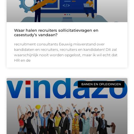
Waar halen recruiters sollicitatievragen en
casestudy’s vandaan?
recruitment consultants Eeuwig misverstand over
kandidaten en recruiters, recruiters en kandidaten! Dit zal
waarschijnlijk nooit worden opgelost, maar ik wil echt dat
HR en de
BANEN EN OPLEIDINGEN