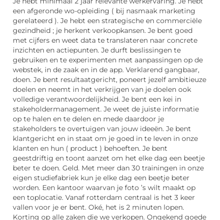
Je hebt minimaal 2 jaar relevante werkervaring. Je hebt
een afgeronde wo-opleiding ( bij nasmaak marketing
gerelateerd ). Je hebt een strategische en commerciële
gezindheid ; je herkent verkoopkansen. Je bent goed
met cijfers en weet data te translateren naar concrete
inzichten en actiepunten. Je durft beslissingen te
gebruiken en te experimenten met aanpassingen op de
webstek, in de zaak en in de app. Verklarend gangbaar,
doen. Je bent resultaatgericht, poneert jezelf ambitieuze
doelen en neemt in het verkrijgen van je doelen ook
volledige verantwoordelijkheid. Je bent een kei in
stakeholdermanagement. Je weet de juiste informatie
op te halen en te delen en mede daardoor je
stakeholders te overtuigen van jouw ideeën. Je bent
klantgericht en in staat om je goed in te leven in onze
klanten en hun ( product ) behoeften. Je bent
geestdriftig en toont aanzet om het elke dag een beetje
beter te doen. Geld. Met meer dan 30 trainingen in onze
eigen studiefabriek kun je elke dag een beetje beter
worden. Een kantoor waarvan je foto ’s wilt maakt op
een toplocatie. Vanaf rotterdam centraal is het 3 keer
vallen voor je er bent. Oké, het is 2 minuten lopen.
Korting op alle zaken die we verkopen. Ongekend goede