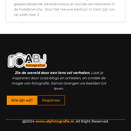
gespecialiseerde adviesbureaus en sociale secretariaten in
de hotelbranche. Voor het nieuwe kantoor in Gent zijn we
op zoek naar 2
Kwaliteit backlinks kopen: slimme investering of riskante gok?
Geld online verdienen: droom, bijbaan of realistische strategie?
Zie de wereld door een lens vol verhalen.
Laat je
inspireren door onze blogs en artikelen, en ontdek de
magie van fotografie. Samen brengen we beelden tot
leven.
Wie zijn wij?
Registreer
@2024
www.abjfotografie.nl
.All Right Reserved.