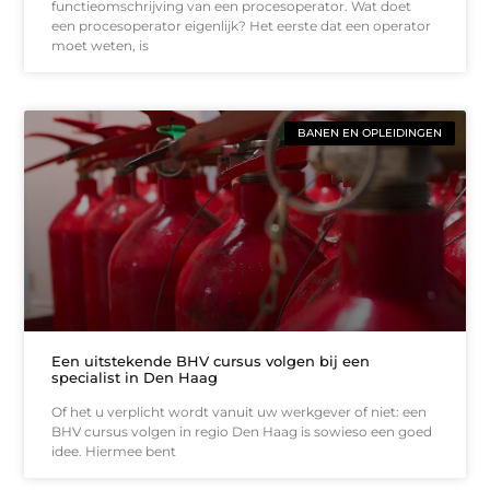
functieomschrijving van een procesoperator. Wat doet
een procesoperator eigenlijk? Het eerste dat een operator
moet weten, is
BANEN EN OPLEIDINGEN
Een uitstekende BHV cursus volgen bij een
specialist in Den Haag
Of het u verplicht wordt vanuit uw werkgever of niet: een
BHV cursus volgen in regio Den Haag is sowieso een goed
idee. Hiermee bent