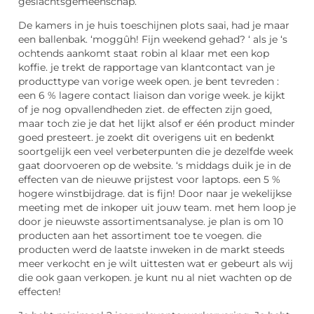
geslachtsgemeenschap.
De kamers in je huis toeschijnen plots saai, had je maar
een ballenbak. ‘moggûh! Fijn weekend gehad? ‘ als je ‘s
ochtends aankomt staat robin al klaar met een kop
koffie. je trekt de rapportage van klantcontact van je
producttype van vorige week open. je bent tevreden :
een 6 % lagere contact liaison dan vorige week. je kijkt
of je nog opvallendheden ziet. de effecten zijn goed,
maar toch zie je dat het lijkt alsof er één product minder
goed presteert. je zoekt dit overigens uit en bedenkt
soortgelijk een veel verbeterpunten die je dezelfde week
gaat doorvoeren op de website. ‘s middags duik je in de
effecten van de nieuwe prijstest voor laptops. een 5 %
hogere winstbijdrage. dat is fijn! Door naar je wekelijkse
meeting met de inkoper uit jouw team. met hem loop je
door je nieuwste assortimentsanalyse. je plan is om 10
producten aan het assortiment toe te voegen. die
producten werd de laatste inweken in de markt steeds
meer verkocht en je wilt uittesten wat er gebeurt als wij
die ook gaan verkopen. je kunt nu al niet wachten op de
effecten!