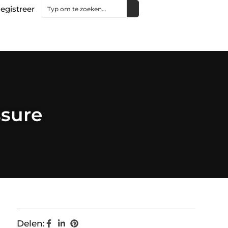
egistreer
ssure
Delen: