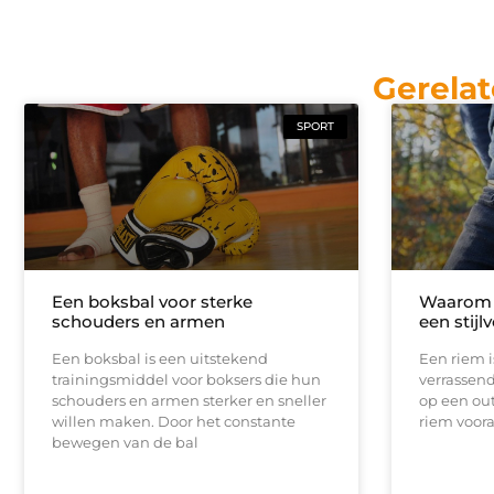
Gerelat
SPORT
Een boksbal voor sterke
Waarom 
schouders en armen
een stijl
Een boksbal is een uitstekend
Een riem i
trainingsmiddel voor boksers die hun
verrassen
schouders en armen sterker en sneller
op een out
willen maken. Door het constante
riem vooral
bewegen van de bal