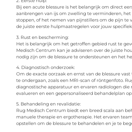
2. Eerste hulp:
Bij een acute blessure is het belangrijk om direct eer
aanbrengen van ijs om zwelling te verminderen, he
stoppen, of het nemen van pijnstillers om de pijn te
de juiste eerste hulpmaatregelen voor jouw specifiek
3. Rust en bescherming:
Het is belangrijk om het getroffen gebied rust te g
Medisch Centrum kan je adviseren over de juiste h
nodig zijn om de blessure te ondersteunen en het he
4. Diagnostisch onderzoek:
Om de exacte oorzaak en ernst van de blessure vast 
te ondergaan, zoals een MRI-scan of röntgenfoto. 
diagnostische apparatuur en ervaren radiologen di
evalueren en een gepersonaliseerd behandelplan op t
5. Behandeling en revalidatie:
Rug Medisch Centrum biedt een breed scala aan behan
manuele therapie en ergotherapie. Het ervaren team
opstellen om de blessure te behandelen en je te bege