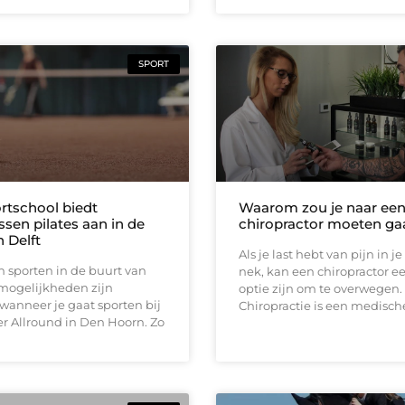
SPORT
rtschool biedt
Waarom zou je naar ee
sen pilates aan in de
chiropractor moeten ga
 Delft
Als je last hebt van pijn in je
an sporten in de buurt van
nek, kan een chiropractor 
 mogelijkheden zijn
optie zijn om te overwegen.
wanneer je gaat sporten bij
Chiropractie is een medisch
r Allround in Den Hoorn. Zo