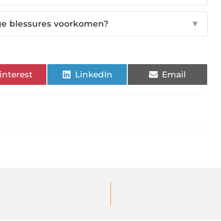
ge blessures voorkomen?
▼
interest
LinkedIn
Email