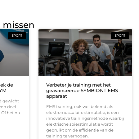
g missen
SPORT
SPORT
dek de
Verbeter je training met het
GYM
geavanceerde SYMBIONT EMS
apparaat
d gewicht
EMS training, ook wel bekend als
 een doel
elektromusculaire stimulatie, is een
 Of het nu
innovatieve trainingsmethode waarbij
elektrische spierstimulatie wordt
gebruikt om de efficiëntie van de
training te verhogen.