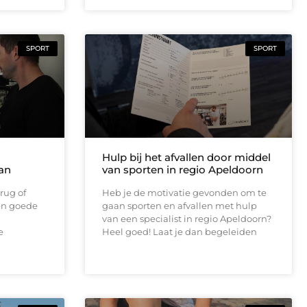
SPORT
SPORT
n
Hulp bij het afvallen door middel
an
van sporten in regio Apeldoorn
 rug of
Heb je de motivatie gevonden om te
een goede
gaan sporten en afvallen met hulp
van een specialist in regio Apeldoorn?
e
Heel goed! Laat je dan begeleiden