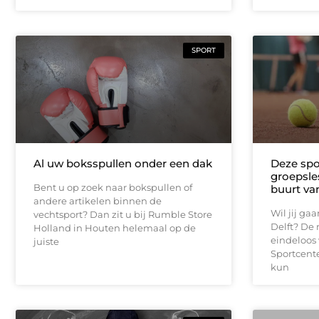
SPORT
Al uw boksspullen onder een dak
Deze spo
groepsles
Bent u op zoek naar bokspullen of
buurt van
andere artikelen binnen de
Wil jij ga
vechtsport? Dan zit u bij Rumble Store
Delft? De
Holland in Houten helemaal op de
eindeloos 
juiste
Sportcente
kun