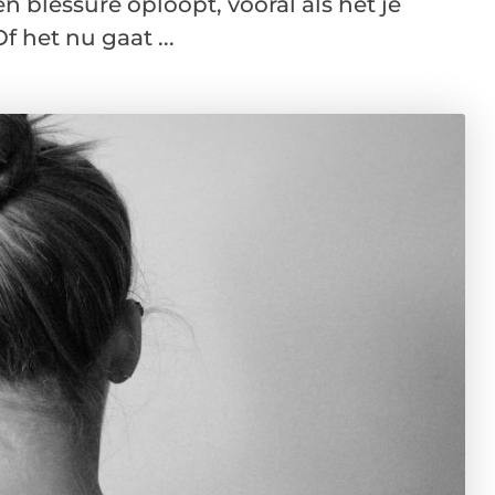
en blessure oploopt, vooral als het je
f het nu gaat ...