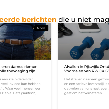
eerde berichten
die u niet ma
SPORT
leren dames riemen
Afvallen in Rijswijk: Ont
volle toevoeging zijn
Voordelen van RWIJK 
s een klein detail dat
Het streven naar een gezon
d veel invloed kan hebben
en een actieve levensstijl is
fit. Waar veel mensen een
dat velen van ons nastreven.
 zien als iets praktisch,
gaat om het verbeteren