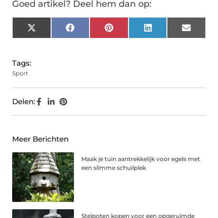
Goed artikel? Deel hem dan op:
X
Facebook
Pinterest
LinkedIn
Email
(Twitter)
Tags:
Sport
Delen:
Meer Berichten
Maak je tuin aantrekkelijk voor egels met
een slimme schuilplek
Stelpoten kopen voor een opgeruimde