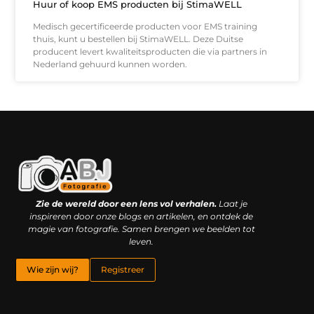
Huur of koop EMS producten bij StimaWELL
Medisch gecertificeerde producten voor EMS training
thuis, kunt u bestellen bij StimaWELL. Deze Duitse
producent levert kwaliteitsproducten die via partners in
Nederland gehuurd kunnen worden.
Kwaliteit backlinks kopen: slimme investering of riskante gok?
Geld online verdienen: droom, bijbaan of realistische strategie?
Zie de wereld door een lens vol verhalen.
Laat je
inspireren door onze blogs en artikelen, en ontdek de
magie van fotografie. Samen brengen we beelden tot
leven.
Wie zijn wij?
Registreer