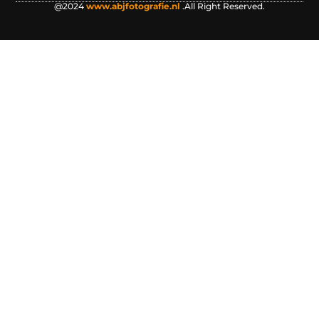
@2024
www.abjfotografie.nl
.All Right Reserved.