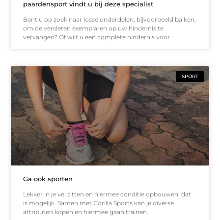
paardensport vindt u bij deze specialist
Bent u op zoek naar losse onderdelen, bijvoorbeeld balken,
om de versleten exemplaren op uw hindernis te
vervangen? Of wilt u een complete hindernis voor
SPORT
Ga ook sporten
Lekker in je vel zitten en hiermee conditie opbouwen, dat
is mogelijk. Samen met Gorilla Sports kan je diverse
attributen kopen en hiermee gaan trainen.